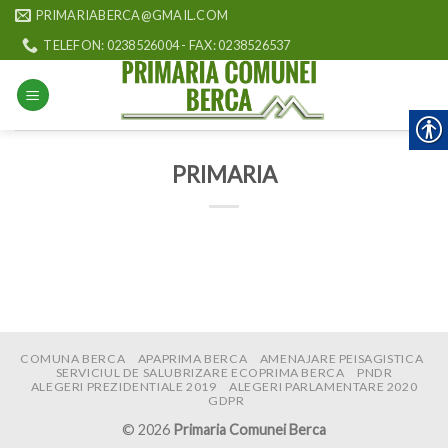
Skip
PRIMARIABERCA@GMAIL.COM
to
TELEFON: 0238526004 - FAX: 0238526537
content
PRIMARIA
COMUNA BERCA
APAPRIMA BERCA
AMENAJARE PEISAGISTICA
SERVICIUL DE SALUBRIZARE ECOPRIMA BERCA
PNDR
ALEGERI PREZIDENTIALE 2019
ALEGERI PARLAMENTARE 2020
GDPR
© 2026
Primaria Comunei Berca