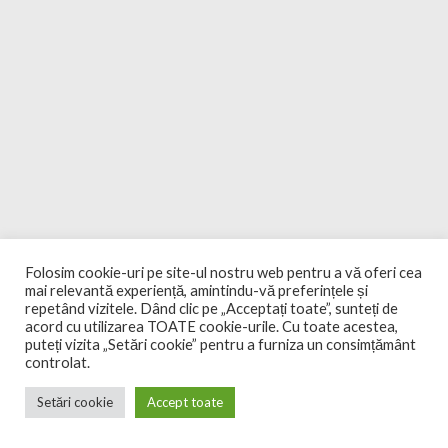
Folosim cookie-uri pe site-ul nostru web pentru a vă oferi cea
mai relevantă experiență, amintindu-vă preferințele și
repetând vizitele. Dând clic pe „Acceptați toate”, sunteți de
acord cu utilizarea TOATE cookie-urile. Cu toate acestea,
puteți vizita „Setări cookie” pentru a furniza un consimțământ
controlat.
Setări cookie
Accept toate