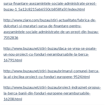
sursa-finantare-asezamintele-sociale-administrate-preot-
buzau-1_5a12c8215ab6550cb858fa5f/index.html
http://www.ziare.com/buzau/stiri-actualitate/fabrica-de-
dulceturi-si-muraturi-sursa-de-finantare-pentru-
asezamintele-sociale-administrate-de-un-preot-din-buzau-
7052836
http://www.buzau.net/stiri-buzau/daca-se-vrea-se-poate-
un-nou-proiect-cu-fonduri-nerambursabile-la-berca-
16791.html
http://www.buzau.net/stiri-buzau/primarul-comunei-berca-
la-al-cincilea-proiect-cu-fonduri-europene-9524.html
http://www.buzau.net/stiri-buzau/proiect-indraznet-propus-
la-berca-banii-din-fonduri-europene-nerambursabile-
16208.html