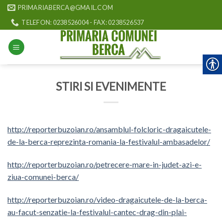
Skip
PRIMARIABERCA@GMAIL.COM
to
TELEFON: 0238526004 - FAX: 0238526537
content
STIRI SI EVENIMENTE
http://reporterbuzoian.ro/ansamblul-folcloric-dragaicutele-
de-la-berca-reprezinta-romania-la-festivalul-ambasadelor/
http://reporterbuzoian.ro/petrecere-mare-in-judet-azi-e-
ziua-comunei-berca/
http://reporterbuzoian.ro/video-dragaicutele-de-la-berca-
au-facut-senzatie-la-festivalul-cantec-drag-din-plai-