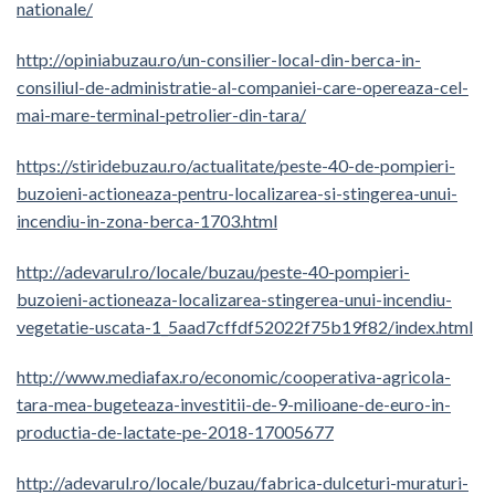
nationale/
http://opiniabuzau.ro/un-consilier-local-din-berca-in-
consiliul-de-administratie-al-companiei-care-opereaza-cel-
mai-mare-terminal-petrolier-din-tara/
https://stiridebuzau.ro/actualitate/peste-40-de-pompieri-
buzoieni-actioneaza-pentru-localizarea-si-stingerea-unui-
incendiu-in-zona-berca-1703.html
http://adevarul.ro/locale/buzau/peste-40-pompieri-
buzoieni-actioneaza-localizarea-stingerea-unui-incendiu-
vegetatie-uscata-1_5aad7cffdf52022f75b19f82/index.html
http://www.mediafax.ro/economic/cooperativa-agricola-
tara-mea-bugeteaza-investitii-de-9-milioane-de-euro-in-
productia-de-lactate-pe-2018-17005677
http://adevarul.ro/locale/buzau/fabrica-dulceturi-muraturi-