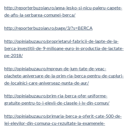
http://reporterbuzoian.ro/anna-lesko-si-nicu-paleru-capete-
de-afis-la-serbarea-comunei-berca/
http://reporterbuzoian.ro/page/3/?s=BERCA
http://opiniabuzau.ro/proprietarul-fabricii-de-lapte-de-la-
berca-investitii-de-9-milioane-euro-in-productia-de-lactate-
pe-2018/
http://opiniabuzau.ro/mpreun-de-jum-tate-de-veac-
plachete-aniversare-de-la-prim-ria-berca-pentru-de-cupluri-
de-localnici-care-aniverseaz-nunta-de-aur/
http://opiniabuzau.ro/prim-ria-berca-ofer-uniforme-
gratuite-pentru-to-i-elevii-de-clasele-i-iv-din-comun/
http://opiniabuzau.ro/primaria-berca-a-oferit-cate-500-de-
lei-elevilor-din-comuna-cu-rezultate-la-examenele-