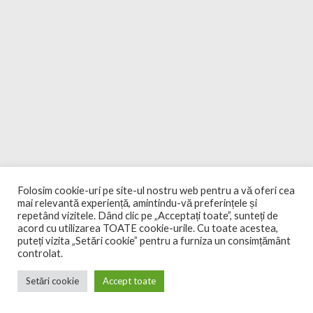
Folosim cookie-uri pe site-ul nostru web pentru a vă oferi cea
mai relevantă experiență, amintindu-vă preferințele și
repetând vizitele. Dând clic pe „Acceptați toate”, sunteți de
acord cu utilizarea TOATE cookie-urile. Cu toate acestea,
puteți vizita „Setări cookie” pentru a furniza un consimțământ
controlat.
Setări cookie
Accept toate