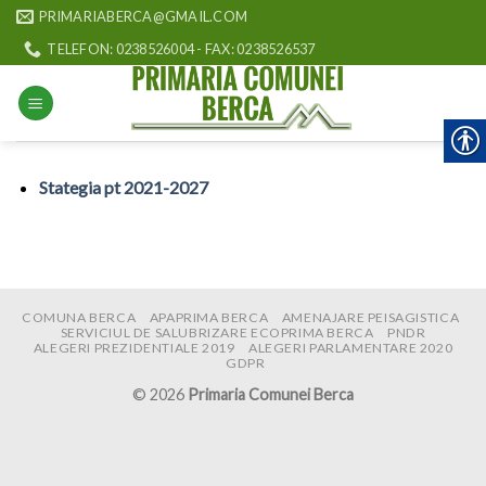
Skip
PRIMARIABERCA@GMAIL.COM
to
TELEFON: 0238526004 - FAX: 0238526537
content
Stategia pt 2021-2027
COMUNA BERCA
APAPRIMA BERCA
AMENAJARE PEISAGISTICA
SERVICIUL DE SALUBRIZARE ECOPRIMA BERCA
PNDR
ALEGERI PREZIDENTIALE 2019
ALEGERI PARLAMENTARE 2020
GDPR
© 2026
Primaria Comunei Berca